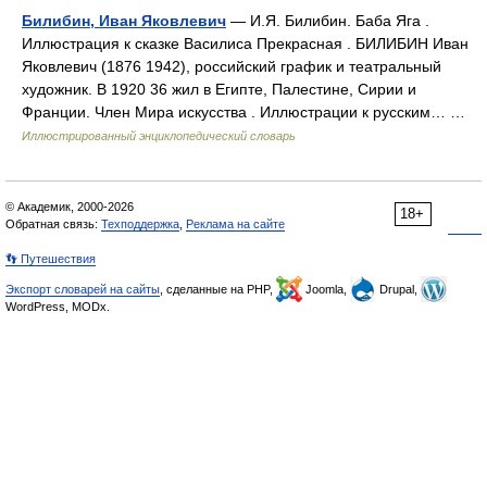
Билибин, Иван Яковлевич
— И.Я. Билибин. Баба Яга .
Иллюстрация к сказке Василиса Прекрасная . БИЛИБИН Иван
Яковлевич (1876 1942), российский график и театральный
художник. В 1920 36 жил в Египте, Палестине, Сирии и
Франции. Член Мира искусства . Иллюстрации к русским… …
Иллюстрированный энциклопедический словарь
© Академик, 2000-2026
18+
Обратная связь:
Техподдержка
,
Реклама на сайте
👣 Путешествия
Экспорт словарей на сайты
, сделанные на PHP,
Joomla,
Drupal,
WordPress, MODx.