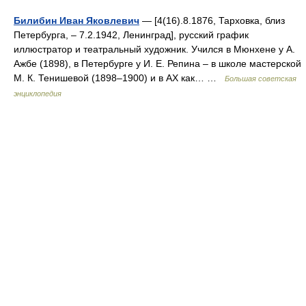
Билибин Иван Яковлевич
— [4(16).8.1876, Тарховка, близ
Петербурга, ‒ 7.2.1942, Ленинград], русский график
иллюстратор и театральный художник. Учился в Мюнхене у А.
Ажбе (1898), в Петербурге у И. Е. Репина ‒ в школе мастерской
М. К. Тенишевой (1898‒1900) и в АХ как… …
Большая советская
энциклопедия