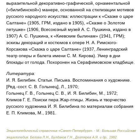
выразительной декоративно-графической, орнаментальной
(«билибинской») манере, основанной на стилизации мотивов
русского народного искусства: иллюстрации к «Сказке о царе
Салтане» (1905, ГРМ, издано в 1905), «Сказке о Золотом
петушке» (1906, Всесоюзный музей А. С. Пушкина, издано в
1907) А. С. Пушкина, к «Киевским былинам» (1941, ГРМ);
эскизы декораций и костюмов к опере Н. А. Римского-
Корсакова «Сказка о царе Салтане» (1937, Ленинградский
театр оперы и балета имени С. М. Кирова). Умер в дни
блокады от голода. Похоронен на Серафимовском кладбище.
Литература:
И. Я. Билибин. Статьи. Письма. Воспоминания о художнике.
[Ред.-сост. С. В. Голынец], Л., 1970;
Голынец Г. В., Голынец С. В., И. Я. Билибин, М., 1972;
Климов Г. Е. Поиски пера Жар-птицы. Жизнь и творчество
русского художника И. Я. Билибина по материалам собрания
Е. П. Климова, М., 1981.
Энциклопедический справочник «Санкт-Петербург». - М.: Большая Российская
энциклопедия
.
Белова Л.Н., Булдаков Г.Н., Дегтярев А.Я. и др.
.
1992
.