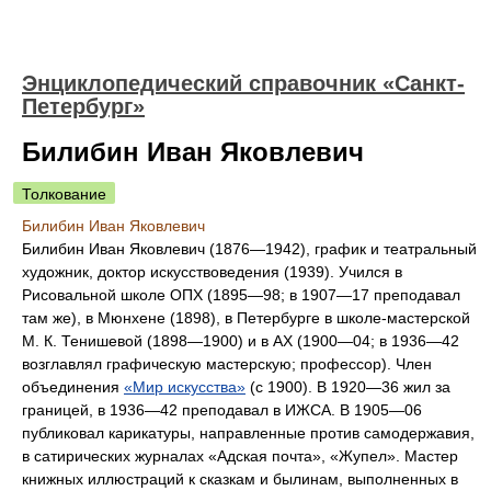
Энциклопедический справочник «Санкт-
Петербург»
Билибин Иван Яковлевич
Толкование
Билибин Иван Яковлевич
Билибин Иван Яковлевич (1876—1942), график и театральный
художник, доктор искусствоведения (1939). Учился в
Рисовальной школе ОПХ (1895—98; в 1907—17 преподавал
там же), в Мюнхене (1898), в Петербурге в школе-мастерской
М. К. Тенишевой (1898—1900) и в АХ (1900—04; в 1936—42
возглавлял графическую мастерскую; профессор). Член
объединения
«Мир искусства»
(с 1900). В 1920—36 жил за
границей, в 1936—42 преподавал в ИЖСА. В 1905—06
публиковал карикатуры, направленные против самодержавия,
в сатирических журналах «Адская почта», «Жупел». Мастер
книжных иллюстраций к сказкам и былинам, выполненных в